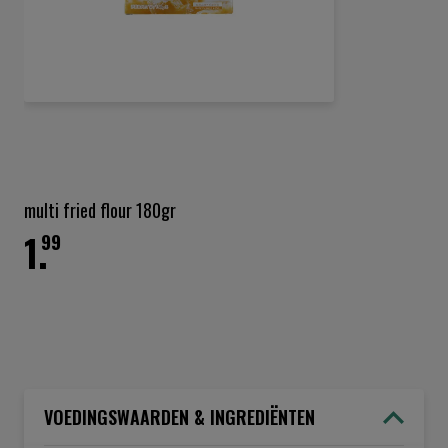
Ga
naar
het
multi fried flour 180gr
begin
1.
van
99
de
afbeeldingen-
gallerij
VOEDINGSWAARDEN & INGREDIËNTEN