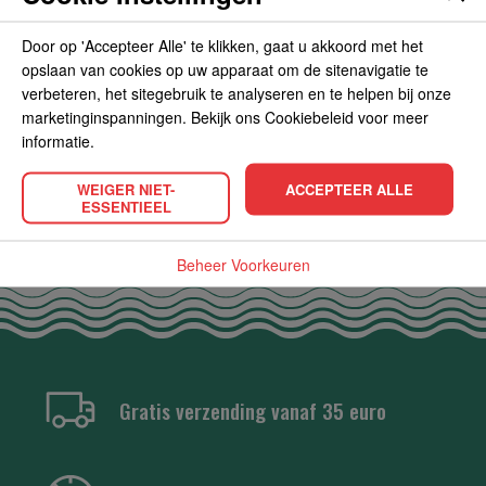
Door op 'Accepteer Alle' te klikken, gaat u akkoord met het
opslaan van cookies op uw apparaat om de sitenavigatie te
verbeteren, het sitegebruik te analyseren en te helpen bij onze
marketinginspanningen. Bekijk ons Cookiebeleid voor meer
POPULAIRE PRODUCTEN
informatie.
WEIGER NIET-
ACCEPTEER ALLE
ESSENTIEEL
Beheer Voorkeuren
Gratis verzending vanaf 35 euro