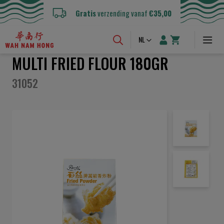
Gratis
verzending vanaf
€35,00
Taal
NL
MULTI FRIED FLOUR 180GR
31052
Ga
naar
het
einde
van
de
afbeeldingen-
gallerij