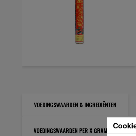
Ga
naar
het
begin
van
de
VOEDINGSWAARDEN & INGREDIËNTEN
afbeeldingen-
gallerij
Cookie
VOEDINGSWAARDEN PER X GRAM