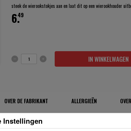
steek de wierookstokjes aan en laat dit op een wierookhouder uit
6.
49
IN WINKELWAGEN
OVER DE FABRIKANT
ALLERGIEËN
OVER
 Instellingen
INGREDIËNTEN