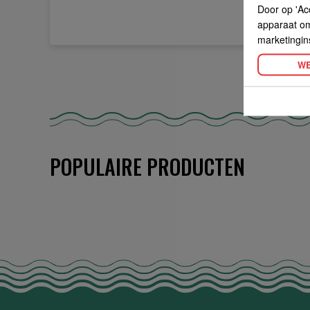
Door op 'Ac
apparaat om 
marketingin
WE
POPULAIRE PRODUCTEN