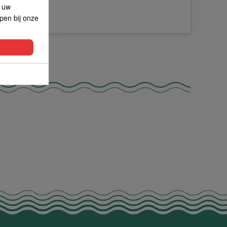
p uw
lpen bij onze