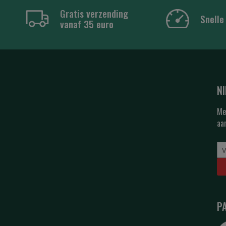
Gratis verzending
Snelle
vanaf 35 euro
N
Me
aa
P