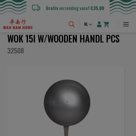
Gratis
verzending vanaf
€35,00
Taal
NL
WOK 15I W/WOODEN HANDL PCS
32508
Ga
naar
het
einde
van
de
afbeeldingen-
gallerij