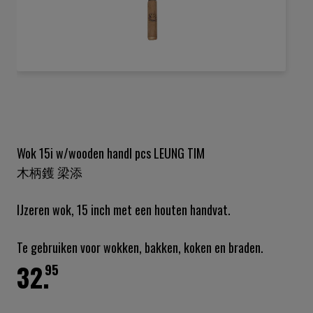
Ga
naar
het
begin
van
de
Wok 15i w/wooden handl pcs LEUNG TIM
afbeeldingen-
木柄鑊 梁添
gallerij
IJzeren wok, 15 inch met een houten handvat.
Te gebruiken voor wokken, bakken, koken en braden.
32.
95