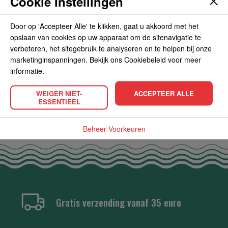
Cookie Instellingen
OVERIGE INFORMATIE
Door op 'Accepteer Alle' te klikken, gaat u akkoord met het
opslaan van cookies op uw apparaat om de sitenavigatie te
verbeteren, het sitegebruik te analyseren en te helpen bij onze
marketinginspanningen. Bekijk ons Cookiebeleid voor meer
POPULAIRE PRODUCTEN
informatie.
WEIGER NIET-
ACCEPTEER ALLE
ESSENTIEEL
Beheer Voorkeuren
Gratis verzending vanaf 35 euro