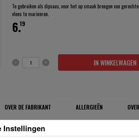
Te gebruiken als dipsaus, voor het op smaak brengen van gerecht
vlees te marineren.
6.
19
IN WINKELWAGEN
OVER DE FABRIKANT
ALLERGIEËN
OVER
 Instellingen
INGREDIËNTEN