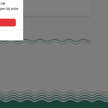
p uw
lpen bij onze