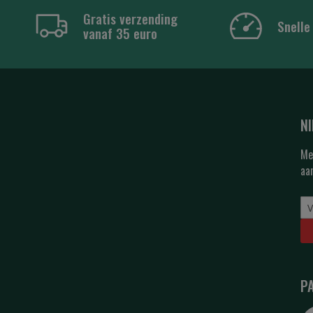
Gratis verzending
Snelle
vanaf 35 euro
N
Me
aa
P