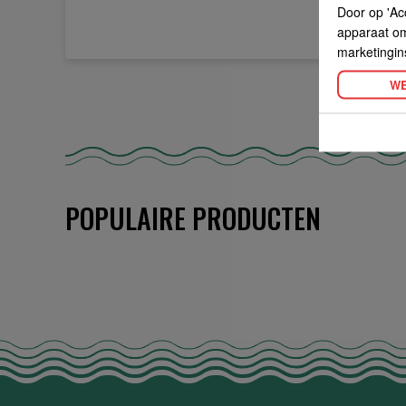
Door op 'Ac
apparaat om 
marketingin
WE
POPULAIRE PRODUCTEN