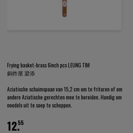
Ga
naar
het
begin
van
de
Frying basket-brass 6inch pcs LEUNG TIM
afbeeldingen-
銅炸厘 梁添
gallerij
Aziatische schuimspaan van 15,2 cm om te frituren of om
andere Aziatische gerechten mee te bereiden. Handig om
noedels uit te soep te scheppen.
12.
55