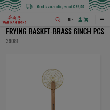
Gratis
verzending vanaf
€35,00
Taal
NL
FRYING BASKET-BRASS 6INCH PCS
39081
Ga
naar
het
einde
van
de
afbeeldingen-
gallerij