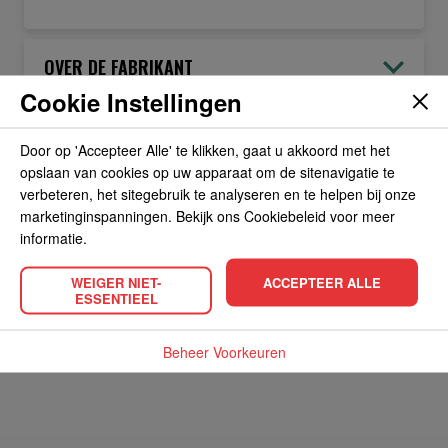
OVER DE FABRIKANT
Cookie Instellingen
ALLERGIEËN
Door op 'Accepteer Alle' te klikken, gaat u akkoord met het
opslaan van cookies op uw apparaat om de sitenavigatie te
verbeteren, het sitegebruik te analyseren en te helpen bij onze
OVERIGE INFORMATIE
marketinginspanningen. Bekijk ons Cookiebeleid voor meer
informatie.
WEIGER NIET-
ACCEPTEER ALLE
ESSENTIEEL
POPULAIRE PRODUCTEN
Beheer Voorkeuren