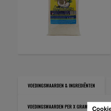
Ga
naar
het
begin
van
de
VOEDINGSWAARDEN & INGREDIËNTEN
afbeeldingen-
gallerij
VOEDINGSWAARDEN PER X GRAM
Cookie