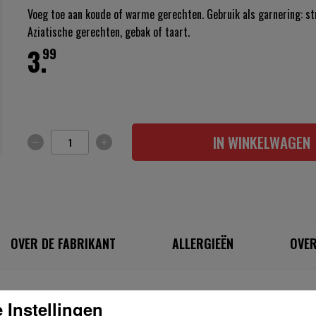
Voeg toe aan koude of warme gerechten. Gebruik als garnering: st
Aziatische gerechten, gebak of taart.
3.
99
IN WINKELWAGEN
OVER DE FABRIKANT
ALLERGIEËN
OVER
INGREDIËNTEN
 Instellingen