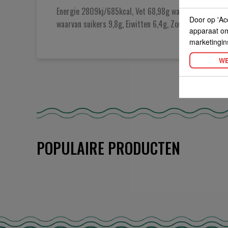
Energie 2809kj/685kcal, Vet 68,98g waarvan verzadig
Door op 'Ac
waarvan suikers 9,8g, Eiwitten 6,4g, Zout0,3g.
apparaat om 
marketingin
WE
POPULAIRE PRODUCTEN