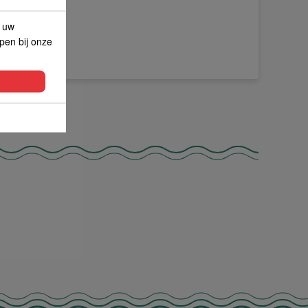
p uw
lpen bij onze