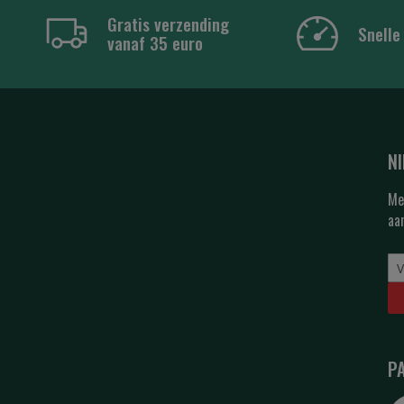
Gratis verzending
Snelle
vanaf 35 euro
N
Me
aa
P