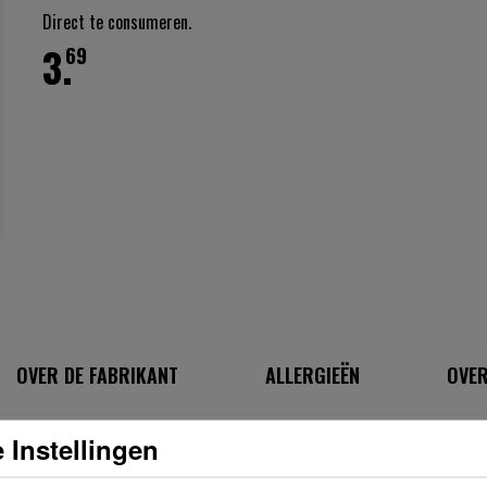
Direct te consumeren.
3.
69
OVER DE FABRIKANT
ALLERGIEËN
OVER
 Instellingen
INGREDIËNTEN