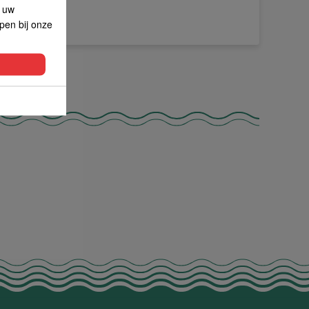
p uw
lpen bij onze