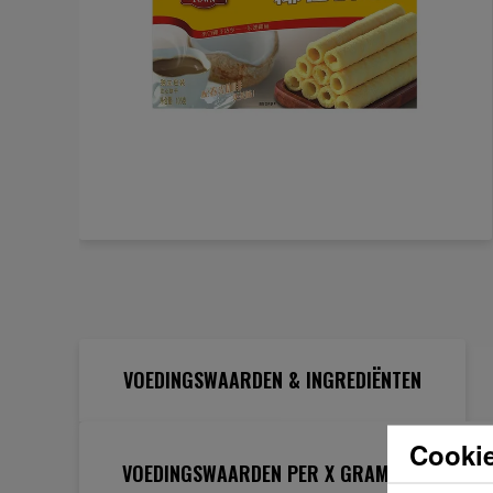
Ga
naar
het
begin
van
de
VOEDINGSWAARDEN & INGREDIËNTEN
afbeeldingen-
gallerij
Cookie
VOEDINGSWAARDEN PER X GRAM