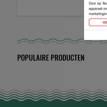
Door op 'Ac
apparaat om 
marketingin
WE
POPULAIRE PRODUCTEN