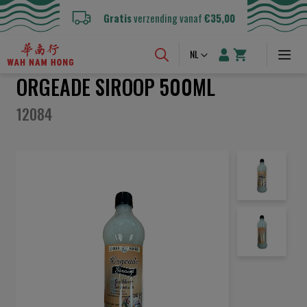
Gratis
verzending vanaf
€35,00
Taal
NL
ORGEADE SIROOP 500ML
12084
Ga
naar
het
einde
van
de
afbeeldingen-
gallerij