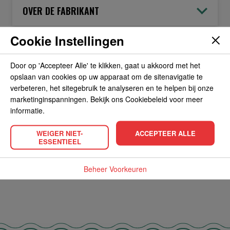
OVER DE FABRIKANT
Cookie Instellingen
ALLERGIEËN
Door op 'Accepteer Alle' te klikken, gaat u akkoord met het
opslaan van cookies op uw apparaat om de sitenavigatie te
OVERIGE INFORMATIE
verbeteren, het sitegebruik te analyseren en te helpen bij onze
marketinginspanningen. Bekijk ons Cookiebeleid voor meer
informatie.
WEIGER NIET-
ACCEPTEER ALLE
ESSENTIEEL
POPULAIRE PRODUCTEN
Beheer Voorkeuren