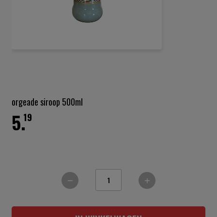
Ga
naar
het
orgeade siroop 500ml
begin
5.
van
19
de
afbeeldingen-
gallerij