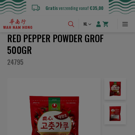
Gratis
verzending vanaf
€35,00
Taal
NL
RED PEPPER POWDER GROF
500GR
24795
Ga
naar
het
einde
van
de
afbeeldingen-
gallerij