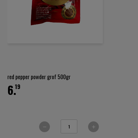
Ga
naar
het
red pepper powder grof 500gr
begin
6.
van
19
de
afbeeldingen-
gallerij