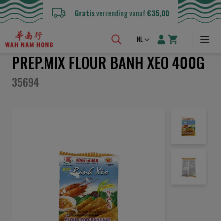
Gratis
verzending vanaf
€35,00
Taal
NL
PREP.MIX FLOUR BANH XEO 400G
35694
Ga
naar
het
einde
van
de
afbeeldingen-
gallerij