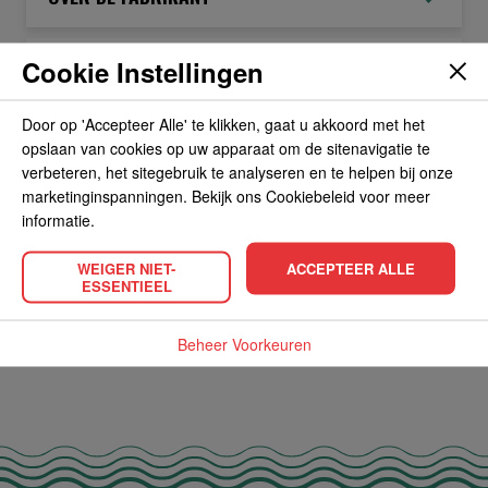
Cookie Instellingen
ALLERGIEËN
Door op 'Accepteer Alle' te klikken, gaat u akkoord met het
OVERIGE INFORMATIE
opslaan van cookies op uw apparaat om de sitenavigatie te
verbeteren, het sitegebruik te analyseren en te helpen bij onze
marketinginspanningen. Bekijk ons Cookiebeleid voor meer
informatie.
WEIGER NIET-
ACCEPTEER ALLE
POPULAIRE PRODUCTEN
ESSENTIEEL
Beheer Voorkeuren