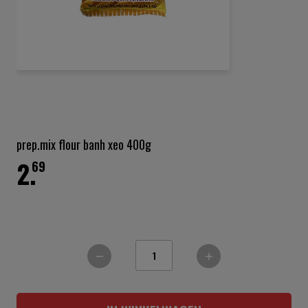
Ga
naar
het
prep.mix flour banh xeo 400g
begin
2.
van
69
de
afbeeldingen-
gallerij