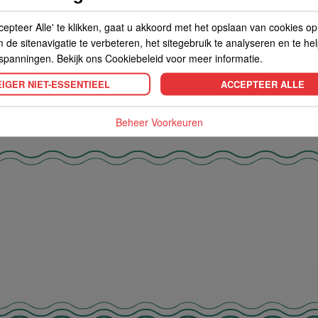
de Vetten 0 g/100 g Koolhydraten
Tarwemeel, Maismeel, Rijsmiddel (E500(
cepteer Alle' te klikken, gaat u akkoord met het opslaan van cookies o
Zout 1.05 g/100 g
Aardappelzetmeel.
de sitenavigatie te verbeteren, het sitegebruik te analyseren en te he
spanningen. Bekijk ons Cookiebeleid voor meer informatie.
IGER NIET-ESSENTIEEL
ACCEPTEER ALLE
Beheer Voorkeuren