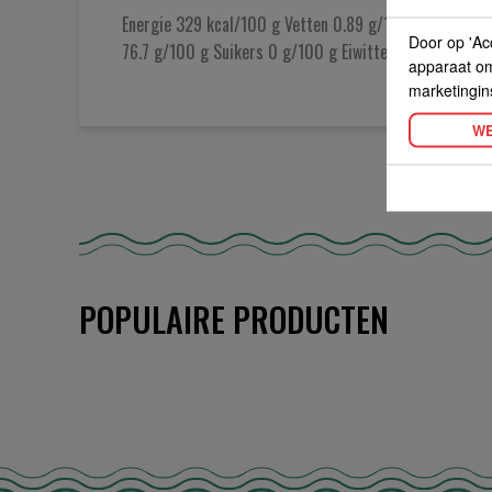
Energie 329 kcal/100 g Vetten 0.89 g/100 g Verzadig
Door op 'Ac
76.7 g/100 g Suikers 0 g/100 g Eiwitten 5.0 g/100 g 
apparaat om 
marketingin
WE
POPULAIRE PRODUCTEN