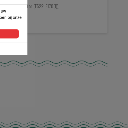
Ii)), Stabilisator (E522, E170(I)),
p uw
lpen bij onze