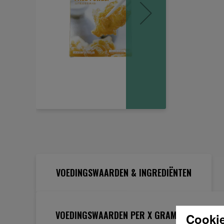
Ga
naar
het
begin
van
de
VOEDINGSWAARDEN & INGREDIËNTEN
afbeeldingen-
gallerij
VOEDINGSWAARDEN PER X GRAM
Cookie