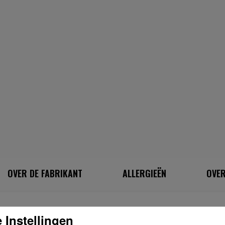
OVER DE FABRIKANT
ALLERGIEËN
OVER
INGREDIËNTEN
 Instellingen