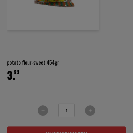
Ga
naar
het
potato flour-sweet 454gr
begin
3.
van
69
de
afbeeldingen-
gallerij