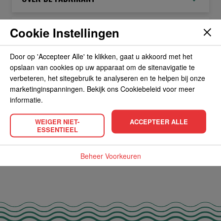
Cookie Instellingen
ALLERGIEËN
Door op 'Accepteer Alle' te klikken, gaat u akkoord met het
OVERIGE INFORMATIE
opslaan van cookies op uw apparaat om de sitenavigatie te
verbeteren, het sitegebruik te analyseren en te helpen bij onze
marketinginspanningen. Bekijk ons Cookiebeleid voor meer
informatie.
WEIGER NIET-
ACCEPTEER ALLE
POPULAIRE PRODUCTEN
ESSENTIEEL
Beheer Voorkeuren