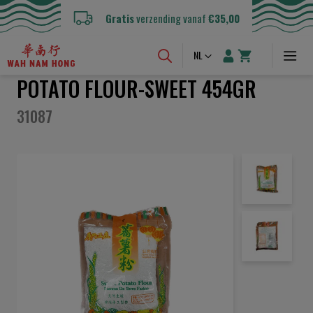
Gratis
verzending vanaf
€35,00
Taal
NL
POTATO FLOUR-SWEET 454GR
31087
Ga
naar
het
einde
van
de
afbeeldingen-
gallerij