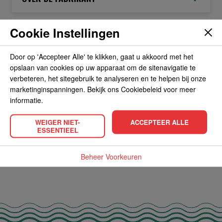
Cookie Instellingen
ALLERGIEËN
Door op 'Accepteer Alle' te klikken, gaat u akkoord met het
OVERIGE INFORMATIE
opslaan van cookies op uw apparaat om de sitenavigatie te
verbeteren, het sitegebruik te analyseren en te helpen bij onze
marketinginspanningen. Bekijk ons Cookiebeleid voor meer
informatie.
WEIGER NIET-
ACCEPTEER ALLE
POPULAIRE PRODUCTEN
ESSENTIEEL
Beheer Voorkeuren