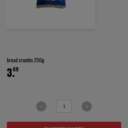
Ga
naar
het
bread crumbs 250g
begin
3.
van
69
de
afbeeldingen-
gallerij