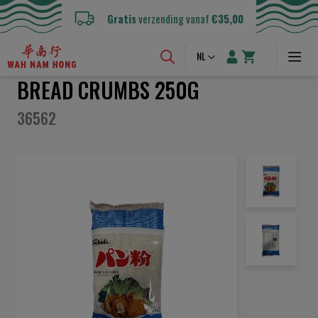
Gratis
verzending vanaf
€35,00
Taal
NL
BREAD CRUMBS 250G
36562
Ga
naar
het
einde
van
de
afbeeldingen-
gallerij