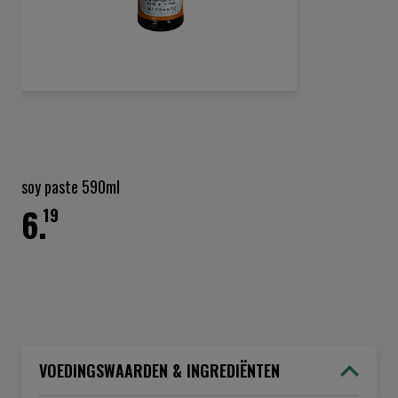
Ga
naar
het
soy paste 590ml
begin
6.
van
19
de
afbeeldingen-
gallerij
VOEDINGSWAARDEN & INGREDIËNTEN