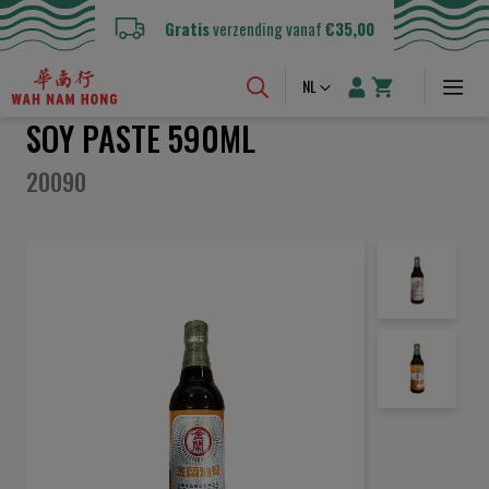
Gratis
verzending vanaf
€35,00
Taal
NL
SOY PASTE 590ML
20090
Ga
naar
het
einde
van
de
afbeeldingen-
gallerij