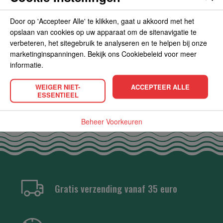
Door op 'Accepteer Alle' te klikken, gaat u akkoord met het
opslaan van cookies op uw apparaat om de sitenavigatie te
verbeteren, het sitegebruik te analyseren en te helpen bij onze
marketinginspanningen. Bekijk ons Cookiebeleid voor meer
POPULAIRE PRODUCTEN
informatie.
WEIGER NIET-
ACCEPTEER ALLE
ESSENTIEEL
Beheer Voorkeuren
Gratis verzending vanaf 35 euro