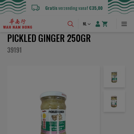
Gratis
verzending vanaf
€35,00
Taal
NL
PICKLED GINGER 250GR
39191
Ga
naar
het
einde
van
de
afbeeldingen-
gallerij