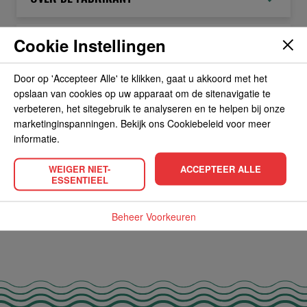
Cookie Instellingen
ALLERGIEËN
Door op 'Accepteer Alle' te klikken, gaat u akkoord met het
OVERIGE INFORMATIE
opslaan van cookies op uw apparaat om de sitenavigatie te
verbeteren, het sitegebruik te analyseren en te helpen bij onze
marketinginspanningen. Bekijk ons Cookiebeleid voor meer
informatie.
WEIGER NIET-
ACCEPTEER ALLE
POPULAIRE PRODUCTEN
ESSENTIEEL
Beheer Voorkeuren