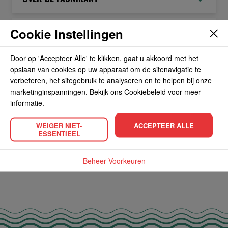
Cookie Instellingen
ALLERGIEËN
Door op 'Accepteer Alle' te klikken, gaat u akkoord met het
OVERIGE INFORMATIE
opslaan van cookies op uw apparaat om de sitenavigatie te
verbeteren, het sitegebruik te analyseren en te helpen bij onze
marketinginspanningen. Bekijk ons Cookiebeleid voor meer
informatie.
WEIGER NIET-
ACCEPTEER ALLE
POPULAIRE PRODUCTEN
ESSENTIEEL
Beheer Voorkeuren