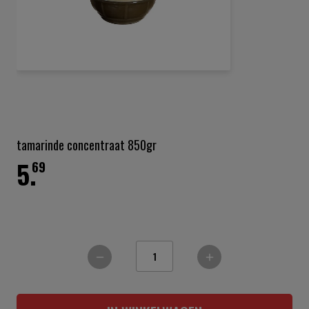
Ga
naar
het
tamarinde concentraat 850gr
begin
5.
van
69
de
afbeeldingen-
gallerij