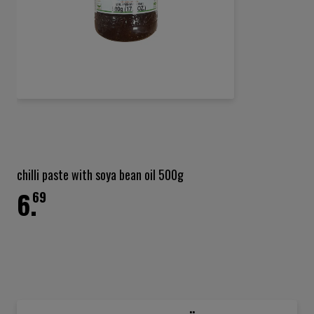
Ga
naar
het
chilli paste with soya bean oil 500g
begin
6.
van
69
de
afbeeldingen-
gallerij