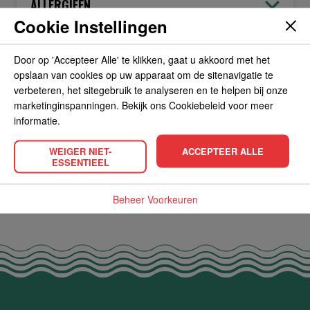
ALLERGIEËN
Cookie Instellingen
OVERIGE INFORMATIE
Door op 'Accepteer Alle' te klikken, gaat u akkoord met het
opslaan van cookies op uw apparaat om de sitenavigatie te
verbeteren, het sitegebruik te analyseren en te helpen bij onze
marketinginspanningen. Bekijk ons Cookiebeleid voor meer
informatie.
POPULAIRE PRODUCTEN
WEIGER NIET-
ACCEPTEER ALLE
ESSENTIEEL
Beheer Voorkeuren