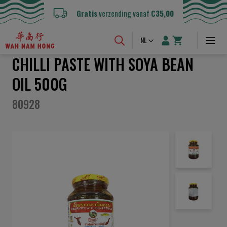
Gratis
verzending vanaf
€35,00
Taal
NL
CHILLI PASTE WITH SOYA BEAN
OIL 500G
80928
Ga
naar
het
einde
van
de
afbeeldingen-
gallerij