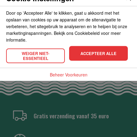
Door op 'Accepteer Alle' te klikken, gaat u akkoord met het
opslaan van cookies op uw apparaat om de sitenavigatie te
verbeteren, het sitegebruik te analyseren en te helpen bij onze
marketinginspanningen. Bekijk ons Cookiebeleid voor meer
POPULAIRE PRODUCTEN
informatie.
WEIGER NIET-
ACCEPTEER ALLE
ESSENTIEEL
Beheer Voorkeuren
Gratis verzending vanaf 35 euro