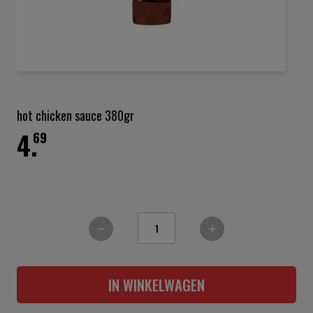
Ga
naar
het
hot chicken sauce 380gr
begin
4.
van
69
de
afbeeldingen-
gallerij
IN WINKELWAGEN