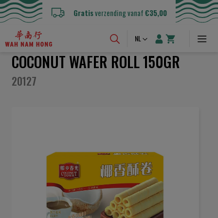
Gratis
verzending vanaf
€35,00
Taal
NL
COCONUT WAFER ROLL 150GR
20127
Ga
naar
het
einde
van
de
afbeeldingen-
gallerij