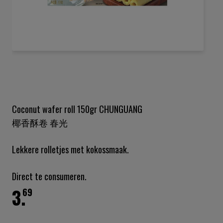
Ga
naar
het
begin
van
de
Coconut wafer roll 150gr CHUNGUANG
afbeeldingen-
椰香酥卷 春光
gallerij
Lekkere rolletjes met kokossmaak.
Direct te consumeren.
3.
69