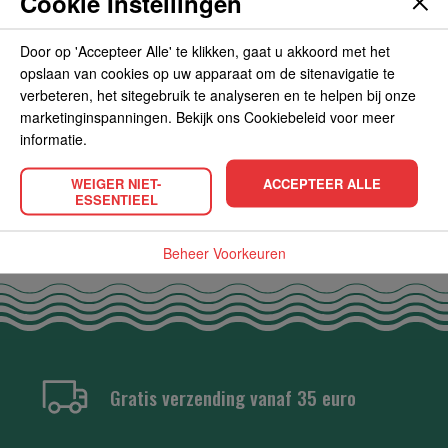
Cookie Instellingen
OVERIGE INFORMATIE
Door op 'Accepteer Alle' te klikken, gaat u akkoord met het
opslaan van cookies op uw apparaat om de sitenavigatie te
verbeteren, het sitegebruik te analyseren en te helpen bij onze
marketinginspanningen. Bekijk ons Cookiebeleid voor meer
POPULAIRE PRODUCTEN
informatie.
WEIGER NIET-
ACCEPTEER ALLE
ESSENTIEEL
Beheer Voorkeuren
Gratis verzending vanaf 35 euro