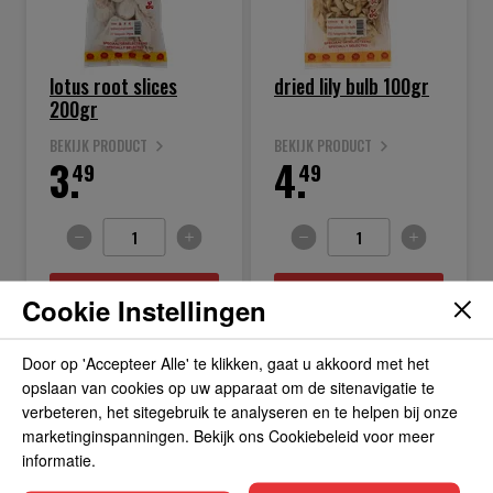
lotus root slices
dried lily bulb 100gr
200gr
BEKIJK PRODUCT
BEKIJK PRODUCT
3.
4.
49
49
IN WINKELWAGEN
IN WINKELWAGEN
Cookie Instellingen
Door op 'Accepteer Alle' te klikken, gaat u akkoord met het
opslaan van cookies op uw apparaat om de sitenavigatie te
verbeteren, het sitegebruik te analyseren en te helpen bij onze
marketinginspanningen. Bekijk ons Cookiebeleid voor meer
informatie.