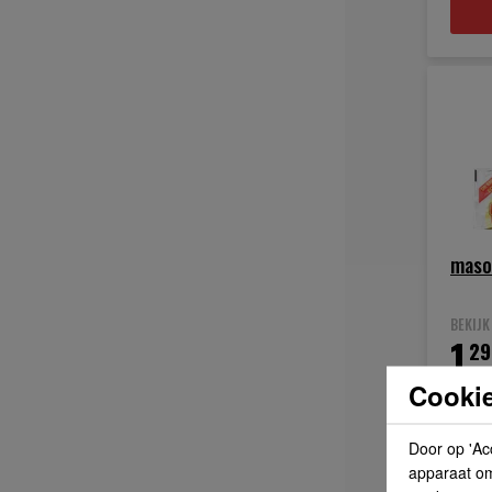
maso
BEKIJ
1.
29
Cookie
Door op 'Ac
apparaat om 