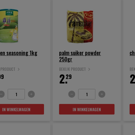
ken seasoning 1kg
palm suiker powder
ch
250gr
K PRODUCT
BEKIJK PRODUCT
BE
2.
2
99
29
IN WINKELWAGEN
IN WINKELWAGEN