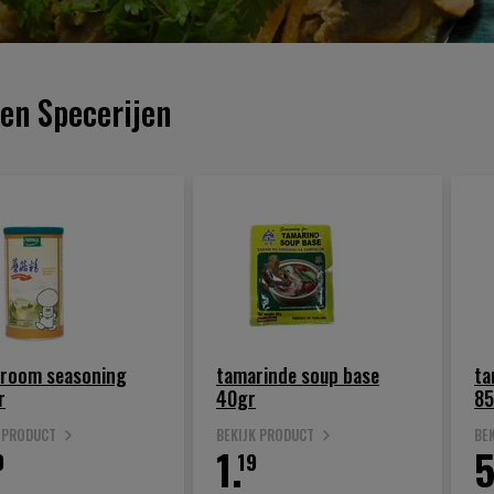
en Specerijen
room seasoning
tamarinde soup base
ta
r
40gr
85
K PRODUCT
BEKIJK PRODUCT
BE
1.
5
9
19