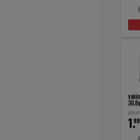
yakin
30,8
BEKIJ
1.
99