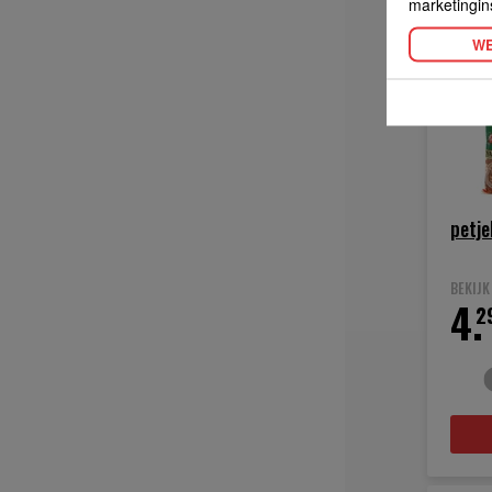
marketingin
WE
petje
BEKIJ
4.
2