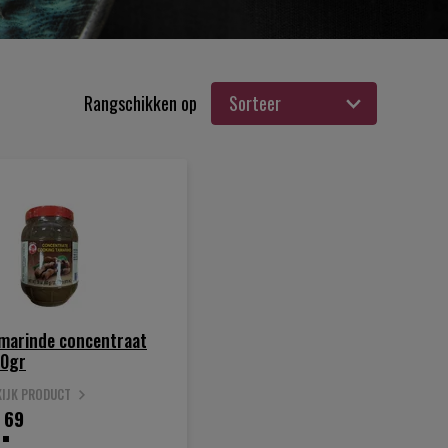
Rangschikken op
marinde concentraat
0gr
KIJK PRODUCT
.
69