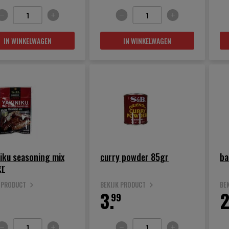
IN WINKELWAGEN
IN WINKELWAGEN
iku seasoning mix
curry powder 85gr
ba
gr
K PRODUCT
BEKIJK PRODUCT
BE
3.
2
99