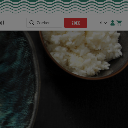
ct
Taal
NL
ZOEK