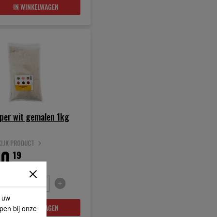
IN WINKELWAGEN
per wit gemalen 1kg
KIJK PRODUCT
0.
19
p uw
IN WINKELWAGEN
lpen bij onze