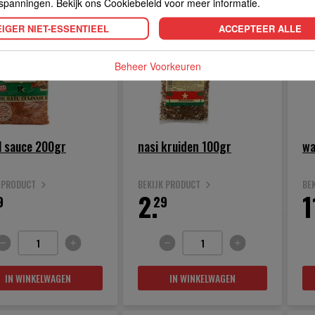
spanningen. Bekijk ons Cookiebeleid voor meer informatie.
IGER NIET-ESSENTIEEL
ACCEPTEER ALLE
Beheer Voorkeuren
l sauce 200gr
nasi kruiden 100gr
wa
K PRODUCT
BEKIJK PRODUCT
BE
2.
1
9
29
IN WINKELWAGEN
IN WINKELWAGEN