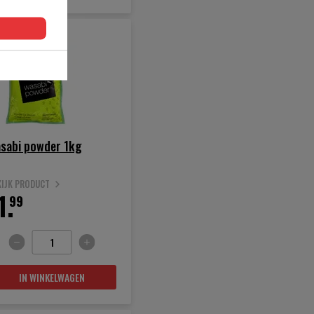
sabi powder 1kg
KIJK PRODUCT
1.
99
IN WINKELWAGEN