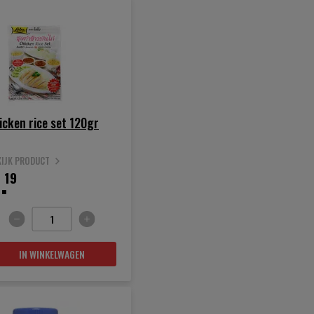
icken rice set 120gr
KIJK PRODUCT
.
19
IN WINKELWAGEN