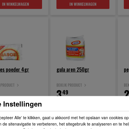
IN WINKELWAGEN
IN WINKELWAGEN
es poeder 4gr
gula aren 250gr
pe
K PRODUCT
BEKIJK PRODUCT
BE
3.
2
49
 Instellingen
cepteer Alle' te klikken, gaat u akkoord met het opslaan van cookies o
IN WINKELWAGEN
IN WINKELWAGEN
de sitenavigatie te verbeteren, het sitegebruik te analyseren en te he