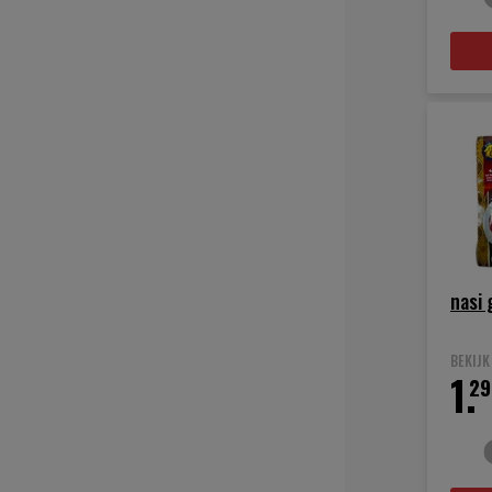
nasi
BEKIJ
1.
29