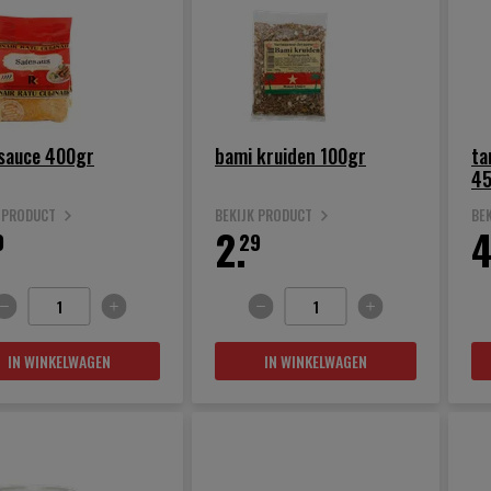
 sauce 400gr
bami kruiden 100gr
ta
4
K PRODUCT
BEKIJK PRODUCT
BE
2.
4
9
29
IN WINKELWAGEN
IN WINKELWAGEN