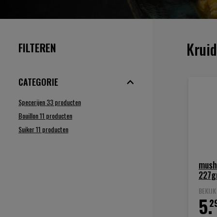
Kruid
FILTEREN
CATEGORIE
Specerijen
33
producten
Bouillon
11
producten
Suiker
11
producten
mush
227g
BEKIJ
5.
2