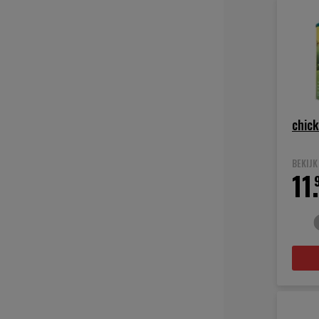
chic
BEKIJ
11.