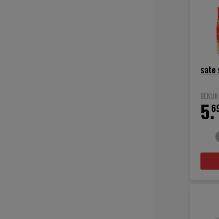
sate
BEKIJ
5.
6