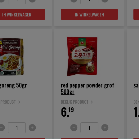
IN WINKELWAGEN
IN WINKELWAGEN
 goreng 50gr
red pepper powder grof
sa
500gr
K PRODUCT
BEKIJK PRODUCT
BE
6.
1
19