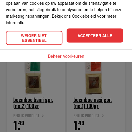
1.
1.
opslaan van cookies op uw apparaat om de sitenavigatie te
49
49
verbeteren, het sitegebruik te analyseren en te helpen bij onze
marketinginspanningen. Bekijk ons Cookiebeleid voor meer
informatie.
WEIGER NIET-
ACCEPTEER ALLE
IN WINKELWAGEN
IN WINKELWAGEN
ESSENTIEEL
Beheer Voorkeuren
boemboe bami gor.
boemboe nasi gor.
(no.2) 100gr
(no.1) 100gr
BEKIJK PRODUCT
BEKIJK PRODUCT
1.
1.
49
49