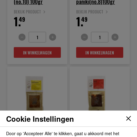
(no.10) 100gr
paniki(no.8)100gr
BEKIJK PRODUCT
BEKIJK PRODUCT
1.
1.
49
49
IN WINKELWAGEN
IN WINKELWAGEN
Cookie Instellingen
boemboe besengek
boemboe bali (no.3)
(no.6) 100gr
100gr
Door op 'Accepteer Alle' te klikken, gaat u akkoord met het
BEKIJK PRODUCT
BEKIJK PRODUCT