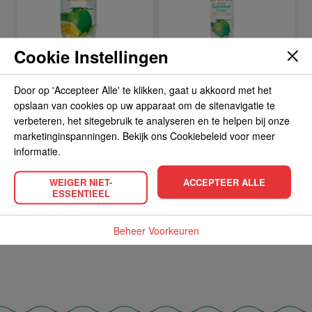
Cookie Instellingen
coconut water with
coconut water 500
mango 500ml
ml
Door op 'Accepteer Alle' te klikken, gaat u akkoord met het
BEKIJK PRODUCT
BEKIJK PRODUCT
2.
2.
opslaan van cookies op uw apparaat om de sitenavigatie te
49
49
verbeteren, het sitegebruik te analyseren en te helpen bij onze
marketinginspanningen. Bekijk ons Cookiebeleid voor meer
informatie.
WEIGER NIET-
ACCEPTEER ALLE
IN WINKELWAGEN
IN WINKELWAGEN
ESSENTIEEL
Beheer Voorkeuren