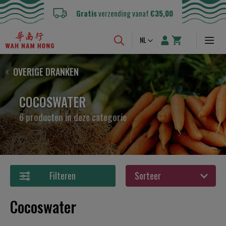
Gratis
verzending vanaf
€35,00
Taal
NL
OVERIGE DRANKEN
COCOSWATER
6 producten in deze categorie
Filteren
Cocoswater