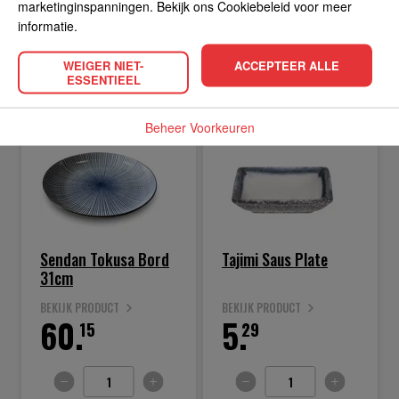
marketinginspanningen. Bekijk ons Cookiebeleid voor meer
informatie.
WEIGER NIET-
ACCEPTEER ALLE
IN WINKELWAGEN
IN WINKELWAGEN
ESSENTIEEL
Beheer Voorkeuren
Sendan Tokusa Bord
Tajimi Saus Plate
31cm
BEKIJK PRODUCT
BEKIJK PRODUCT
60.
5.
15
29