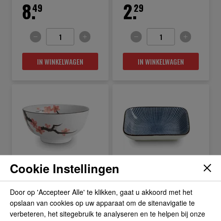
8.
2.
49
29
IN WINKELWAGEN
IN WINKELWAGEN
Cookie Instellingen
Sakura Kom
Sendan Tokusa
15.5x7.5cm
Sausschaatje 9x7cm
Door op 'Accepteer Alle' te klikken, gaat u akkoord met het
BEKIJK PRODUCT
BEKIJK PRODUCT
11.
8.
opslaan van cookies op uw apparaat om de sitenavigatie te
19
99
verbeteren, het sitegebruik te analyseren en te helpen bij onze