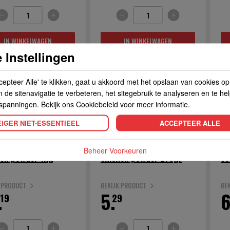
IN WINKELWAGEN
IN WINKELWAGEN
 Instellingen
cepteer Alle' te klikken, gaat u akkoord met het opslaan van cookies o
de sitenavigatie te verbeteren, het sitegebruik te analyseren en te he
spanningen. Bekijk ons Cookiebeleid voor meer informatie.
IGER NIET-ESSENTIEEL
ACCEPTEER ALLE
Beheer Voorkeuren
ken powder 1kg
chicken powder 273gr
se
K PRODUCT
BEKIJK PRODUCT
BE
.
5.
6
19
29