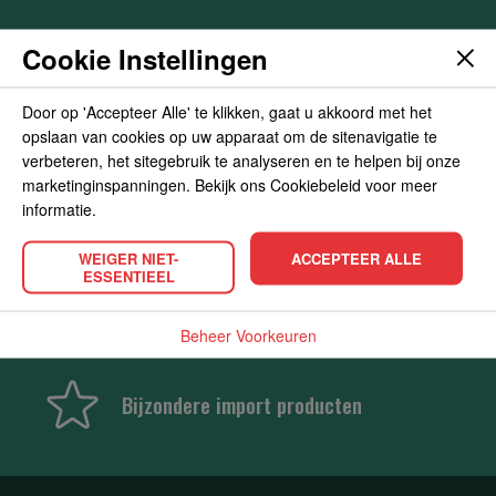
Gratis verzending vanaf 35 euro
Cookie Instellingen
Door op 'Accepteer Alle' te klikken, gaat u akkoord met het
opslaan van cookies op uw apparaat om de sitenavigatie te
Snelle bezorging
verbeteren, het sitegebruik te analyseren en te helpen bij onze
marketinginspanningen. Bekijk ons Cookiebeleid voor meer
informatie.
Tot de deur thuisbezorgd
WEIGER NIET-
ACCEPTEER ALLE
ESSENTIEEL
Betaal veilig
Beheer Voorkeuren
Bijzondere import producten