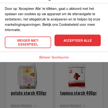
flour 500gr
powder 227gr
Door op 'Accepteer Alle' te klikken, gaat u akkoord met het
BEKIJK PRODUCT
BEKIJK PRODUCT
2.
5.
opslaan van cookies op uw apparaat om de sitenavigatie te
99
29
verbeteren, het sitegebruik te analyseren en te helpen bij onze
marketinginspanningen. Bekijk ons Cookiebeleid voor meer
informatie.
WEIGER NIET-
ACCEPTEER ALLE
IN WINKELWAGEN
IN WINKELWAGEN
ESSENTIEEL
Beheer Voorkeuren
potato starch 450gr
tapioca starch 400gr
BEKIJK PRODUCT
BEKIJK PRODUCT