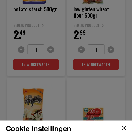
potato starch 500gr
low gluten wheat
flour 500gr
BEKIJK PRODUCT
BEKIJK PRODUCT
2.
2.
49
99
IN WINKELWAGEN
IN WINKELWAGEN
Cookie Instellingen
all purpose wheat
waterchestnut