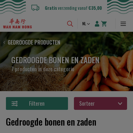
Gratis
verzending vanaf
€35,00
Taal
NL
GEDROOGDE PRODUCTEN
GEDROOGDE BONEN EN ZADEN
7 producten in deze categorie
Filteren
Gedroogde bonen en zaden