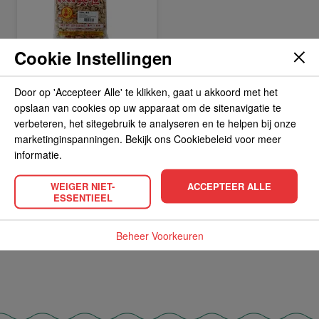
Cookie Instellingen
dried lentil 227gr
Door op 'Accepteer Alle' te klikken, gaat u akkoord met het
BEKIJK PRODUCT
1.
opslaan van cookies op uw apparaat om de sitenavigatie te
99
verbeteren, het sitegebruik te analyseren en te helpen bij onze
marketinginspanningen. Bekijk ons Cookiebeleid voor meer
informatie.
WEIGER NIET-
ACCEPTEER ALLE
IN WINKELWAGEN
ESSENTIEEL
Beheer Voorkeuren