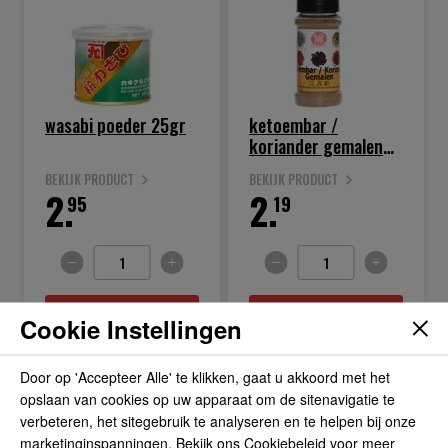
wasabi poeder 25gr
ketoembar /
koriander gemalen
40gr
BEKIJK PRODUCT
BEKIJK PRODUCT
2.
2.
95
19
IN WINKELWAGEN
IN WINKELWAGEN
Cookie Instellingen
Door op 'Accepteer Alle' te klikken, gaat u akkoord met het
opslaan van cookies op uw apparaat om de sitenavigatie te
verbeteren, het sitegebruik te analyseren en te helpen bij onze
marketinginspanningen. Bekijk ons Cookiebeleid voor meer