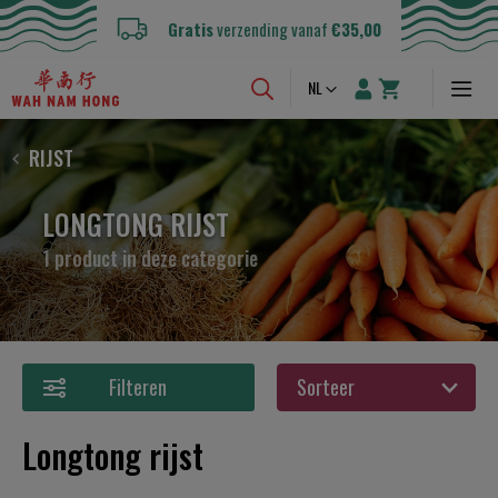
Gratis
verzending vanaf
€35,00
Taal
NL
RIJST
LONGTONG RIJST
1 product in deze categorie
Filteren
Longtong rijst