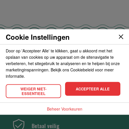
Cookie Instellingen
Door op 'Accepteer Alle' te klikken, gaat u akkoord met het
Gratis verzending vanaf 35 euro
opslaan van cookies op uw apparaat om de sitenavigatie te
verbeteren, het sitegebruik te analyseren en te helpen bij onze
marketinginspanningen. Bekijk ons Cookiebeleid voor meer
informatie.
Snelle bezorging
WEIGER NIET-
ACCEPTEER ALLE
ESSENTIEEL
Tot de deur thuisbezorgd
Beheer Voorkeuren
Betaal veilig