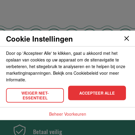
Cookie Instellingen
Door op 'Accepteer Alle' te klikken, gaat u akkoord met het
Gratis verzending vanaf 35 euro
opslaan van cookies op uw apparaat om de sitenavigatie te
verbeteren, het sitegebruik te analyseren en te helpen bij onze
marketinginspanningen. Bekijk ons Cookiebeleid voor meer
informatie.
Snelle bezorging
WEIGER NIET-
ACCEPTEER ALLE
ESSENTIEEL
Tot de deur thuisbezorgd
Beheer Voorkeuren
Betaal veilig