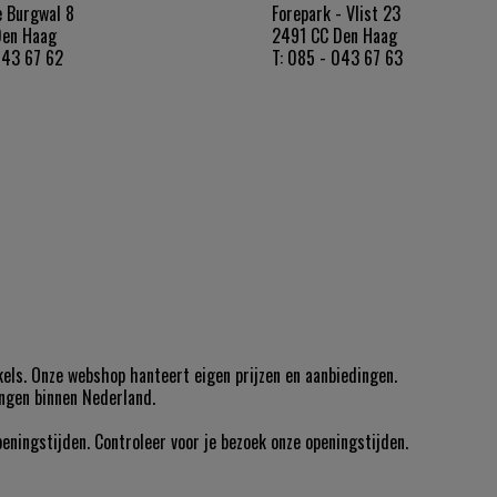
 Burgwal 8
Forepark - Vlist 23
Den Haag
2491 CC Den Haag
043 67 62
T: 085 - 043 67 63
nkels. Onze webshop hanteert eigen prijzen en aanbiedingen.
lingen binnen Nederland.
ingstijden. Controleer voor je bezoek onze openingstijden.