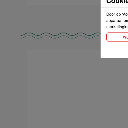
Cookie
Door op 'Ac
apparaat om 
marketingin
WE