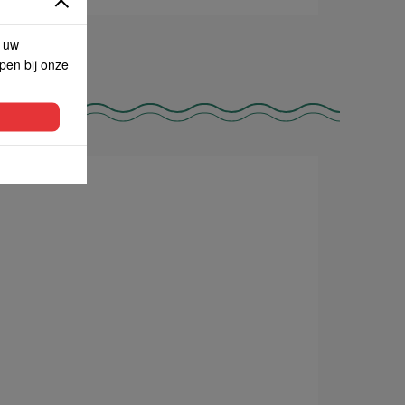
p uw
lpen bij onze