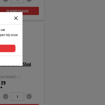
IN WINKELWAGEN
p uw
lpen bij onze
iracha mayo 455ml
KIJK PRODUCT
.
29