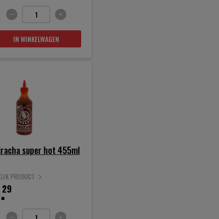
IN WINKELWAGEN
iracha super hot 455ml
KIJK PRODUCT
.
29