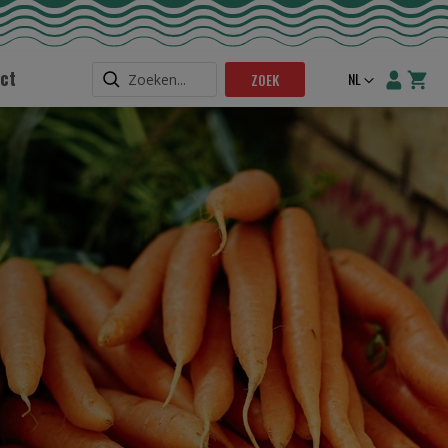
ct
Taal
NL
ZOEK