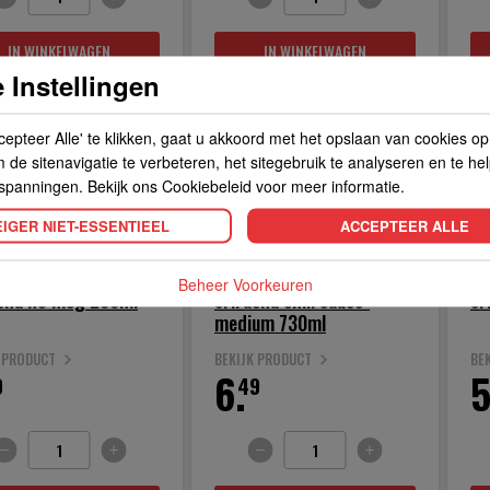
IN WINKELWAGEN
IN WINKELWAGEN
 Instellingen
cepteer Alle' te klikken, gaat u akkoord met het opslaan van cookies o
de sitenavigatie te verbeteren, het sitegebruik te analyseren en te he
spanningen. Bekijk ons Cookiebeleid voor meer informatie.
IGER NIET-ESSENTIEEL
ACCEPTEER ALLE
Beheer Voorkeuren
acha no msg 200ml
sriracha chili sauce-
sr
medium 730ml
K PRODUCT
BEKIJK PRODUCT
BE
6.
5
9
49