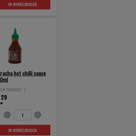
IN WINKELWAGEN
iracha hot chilli sauce
0ml
KIJK PRODUCT
.
29
IN WINKELWAGEN