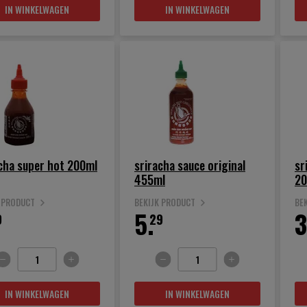
IN WINKELWAGEN
IN WINKELWAGEN
cha super hot 200ml
sriracha sauce original
sr
455ml
20
K PRODUCT
BEKIJK PRODUCT
BE
5.
3
9
29
IN WINKELWAGEN
IN WINKELWAGEN