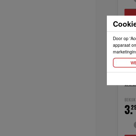
Cookie
Door op 'Ac
apparaat om 
marketingin
WE
srir
BEKIJ
3.
2