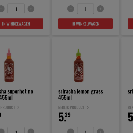
IN WINKELWAGEN
IN WINKELWAGEN
cha superhot no
sriracha lemon grass
sr
455ml
455ml
K PRODUCT
BEKIJK PRODUCT
BE
5.
5
9
29