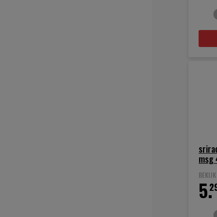
srira
msg 
BEKIJ
5.
2