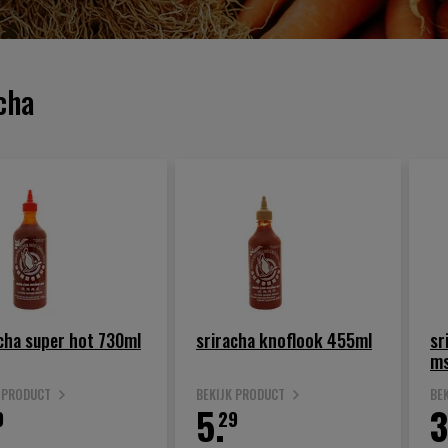
cha
cha super hot 730ml
sriracha knoflook 455ml
sr
ms
K PRODUCT
BEKIJK PRODUCT
BE
5.
3
9
29