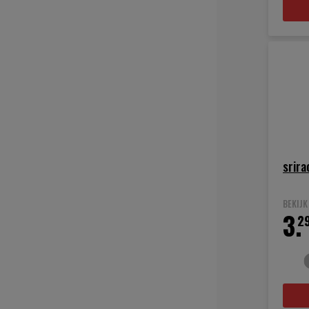
srira
BEKIJ
3.
2