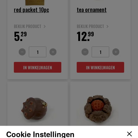
red packet 10pc
tea ornament
BEKIJK PRODUCT
BEKIJK PRODUCT
5.
12.
29
99
IN WINKELWAGEN
IN WINKELWAGEN
Cookie Instellingen
mini tea ornament pc
lotus shap tea pet