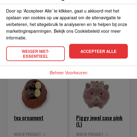
Door op 'Accepteer Alle' te klikken, gaat u akkoord met het
BEKIJK PRODUCT
BEKIJK PRODUCT
10.
14.
opslaan van cookies op uw apparaat om de sitenavigatie te
99
99
verbeteren, het sitegebruik te analyseren en te helpen bij onze
marketinginspanningen. Bekijk ons Cookiebeleid voor meer
informatie.
WEIGER NIET-
ACCEPTEER ALLE
IN WINKELWAGEN
IN WINKELWAGEN
ESSENTIEEL
Beheer Voorkeuren
tea ornament
Piggy jewel case pink
(L)
BEKIJK PRODUCT
BEKIJK PRODUCT