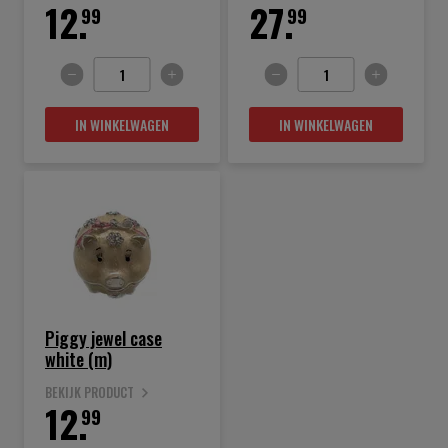
12.
27.
99
99
IN WINKELWAGEN
IN WINKELWAGEN
Piggy jewel case
white (m)
BEKIJK PRODUCT
12.
99