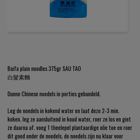
Ga
naar
het
begin
van
de
Baifa plain noodles 375gr SAU TAO
afbeeldingen-
白髮素麵
gallerij
Dunne Chinese noedels in porties gebundeld.
Leg de noedels in kokend water en laat deze 2-3 min.
koken. leg ze aansluitend in koud water, roer ze los en giet
ze daarna af. voeg 1 theelepel plantaardige olie toe en roer
dit goed onder de noedels. de noedels zijn nu klaar voor