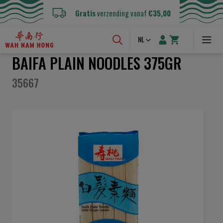
Gratis
verzending vanaf
€35,00
Taal
NL
BAIFA PLAIN NOODLES 375GR
35667
Ga
naar
het
einde
van
de
afbeeldingen-
gallerij