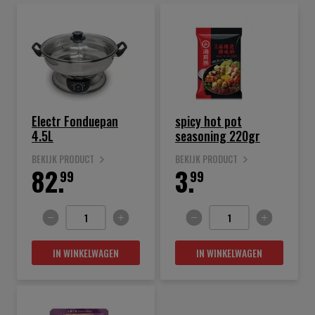
Electr Fonduepan
spicy hot pot
4.5L
seasoning 220gr
BEKIJK PRODUCT
BEKIJK PRODUCT
82.
3.
99
99
IN WINKELWAGEN
IN WINKELWAGEN