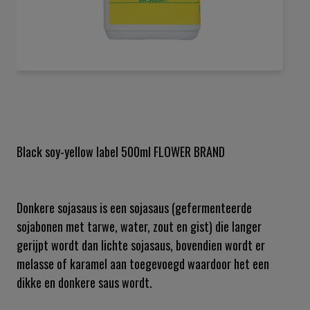
Ga
naar
het
begin
van
de
Black soy-yellow label 500ml FLOWER BRAND
afbeeldingen-
gallerij
Donkere sojasaus is een sojasaus (gefermenteerde
sojabonen met tarwe, water, zout en gist) die langer
gerijpt wordt dan lichte sojasaus, bovendien wordt er
melasse of karamel aan toegevoegd waardoor het een
dikke en donkere saus wordt.