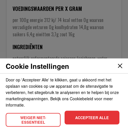
VOEDINGSWAARDEN PER X GRAM
per 100g energie 312 kj/ 74 kcal vetten 0g waarvan
verzadigde vetzuren 0g koolhydraten 14,8g waarvan
suikers 6,4g eiwitten 3,7g zout 16g
INGREDIËNTEN
natuurlijk gefermenteerde sojasaus (sojabonen, water,
Cookie Instellingen
zout, caramel, conserveermiddel E211), suikerstroop,
voedingszuur E270
Door op 'Accepteer Alle' te klikken, gaat u akkoord met het
opslaan van cookies op uw apparaat om de sitenavigatie te
verbeteren, het sitegebruik te analyseren en te helpen bij onze
OVER DE FABRIKANT
marketinginspanningen. Bekijk ons Cookiebeleid voor meer
informatie.
ALLERGIEËN
WEIGER NIET-
ACCEPTEER ALLE
ESSENTIEEL