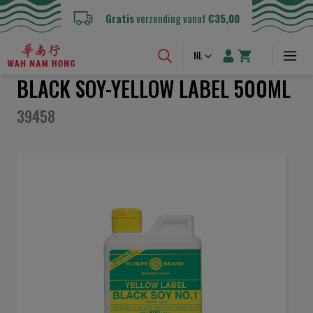
Gratis
verzending vanaf
€35,00
Taal
NL
BLACK SOY-YELLOW LABEL 500ML
39458
Ga
naar
het
einde
van
de
afbeeldingen-
gallerij