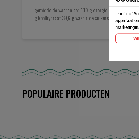
gemiddelde waarde per 100 g energie 731KJ/ 173Kcal 
Door op 'Ac
g koolhydraat 39,6 g waarin de suikers 31,6g eiwit 2,9
apparaat om 
marketingin
WE
POPULAIRE PRODUCTEN