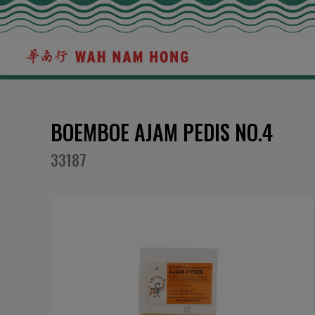
HOME
BOEMBOE AJAM PEDIS NO.4
BOEMBOE AJAM PEDIS NO.4
33187
Ga
naar
het
einde
van
de
afbeeldingen-
gallerij