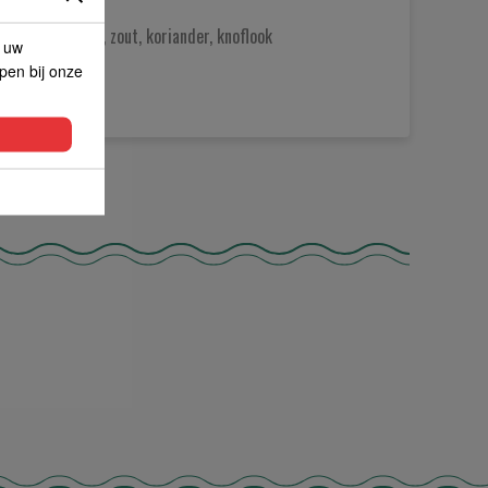
de chili pepers, zout, koriander, knoflook
p uw
lpen bij onze