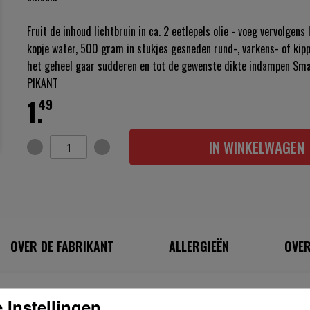
Fruit de inhoud lichtbruin in ca. 2 eetlepels olie - voeg vervolgens
kopje water, 500 gram in stukjes gesneden rund-, varkens- of kipp
het geheel gaar sudderen en tot de gewenste dikte indampen Sma
PIKANT
1.
49
IN WINKELWAGEN
OVER DE FABRIKANT
ALLERGIEËN
OVER
 Instellingen
INGREDIËNTEN