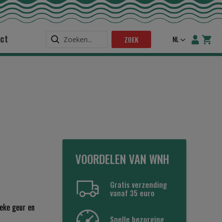
ct
Taal
NL
ZOEK
VOORDELEN VAN WNH
Gratis verzending
vanaf 35 euro
eke geur en
Snelle bezorging