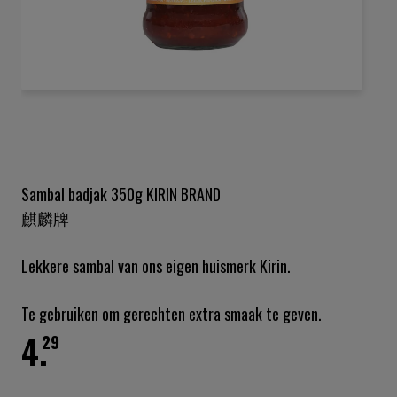
Ga
naar
het
begin
van
de
Sambal badjak 350g KIRIN BRAND
afbeeldingen-
麒麟牌
gallerij
Lekkere sambal van ons eigen huismerk Kirin.
Te gebruiken om gerechten extra smaak te geven.
4.
29