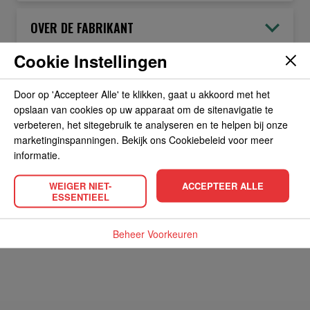
OVER DE FABRIKANT
Cookie Instellingen
ALLERGIEËN
Door op 'Accepteer Alle' te klikken, gaat u akkoord met het
opslaan van cookies op uw apparaat om de sitenavigatie te
OVERIGE INFORMATIE
verbeteren, het sitegebruik te analyseren en te helpen bij onze
marketinginspanningen. Bekijk ons Cookiebeleid voor meer
informatie.
WEIGER NIET-
ACCEPTEER ALLE
ESSENTIEEL
POPULAIRE PRODUCTEN
Beheer Voorkeuren