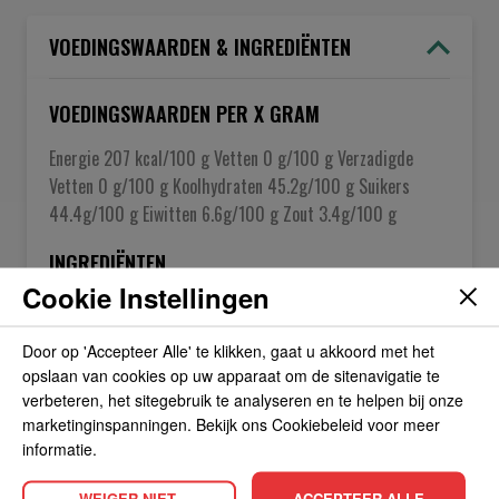
VOEDINGSWAARDEN & INGREDIËNTEN
VOEDINGSWAARDEN PER X GRAM
Energie 207 kcal/100 g Vetten 0 g/100 g Verzadigde
Vetten 0 g/100 g Koolhydraten 45.2g/100 g Suikers
44.4g/100 g Eiwitten 6.6g/100 g Zout 3.4g/100 g
INGREDIËNTEN
Cookie Instellingen
Melasse, Water, Zout, Sojabonen, Karamel, Suiker,
Voedingszuur E270, Tarwemeel, Conserveermiddel E211,
Door op 'Accepteer Alle' te klikken, gaat u akkoord met het
Natuurlijk Aroma.
opslaan van cookies op uw apparaat om de sitenavigatie te
verbeteren, het sitegebruik te analyseren en te helpen bij onze
marketinginspanningen. Bekijk ons Cookiebeleid voor meer
OVER DE FABRIKANT
informatie.
WEIGER NIET-
ACCEPTEER ALLE