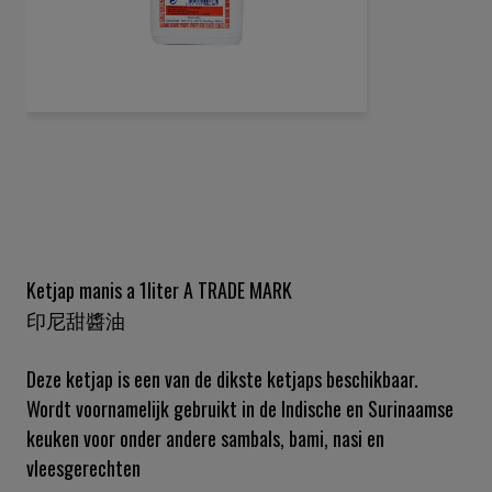
Ga
naar
het
begin
van
de
Ketjap manis a 1liter A TRADE MARK
afbeeldingen-
印尼甜醬油
gallerij
Deze ketjap is een van de dikste ketjaps beschikbaar.
Wordt voornamelijk gebruikt in de Indische en Surinaamse
keuken voor onder andere sambals, bami, nasi en
vleesgerechten