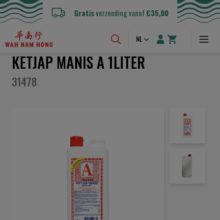
Gratis
verzending vanaf
€35,00
Taal
NL
KETJAP MANIS A 1LITER
31478
Ga
naar
het
einde
van
de
afbeeldingen-
gallerij