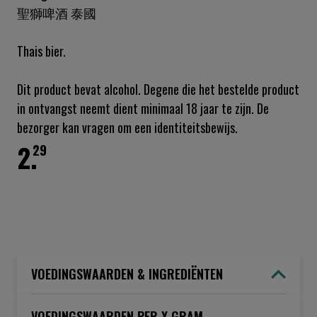
聖獅啤酒 泰國
gallerij
Thais bier.
Dit product bevat alcohol. Degene die het bestelde product
in ontvangst neemt dient minimaal 18 jaar te zijn. De
bezorger kan vragen om een identiteitsbewijs.
2.
29
VOEDINGSWAARDEN & INGREDIËNTEN
VOEDINGSWAARDEN PER X GRAM