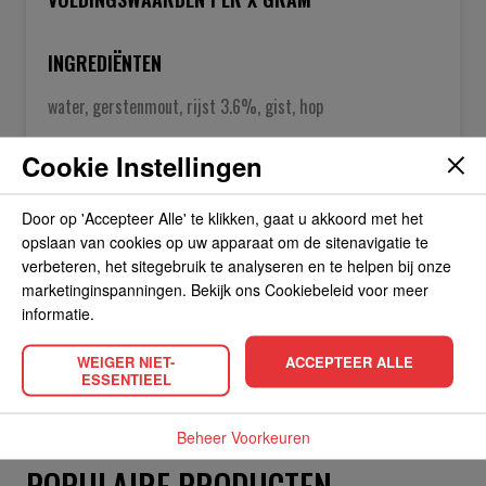
INGREDIËNTEN
water, gerstenmout, rijst 3.6%, gist, hop
Cookie Instellingen
OVER DE FABRIKANT
Door op 'Accepteer Alle' te klikken, gaat u akkoord met het
opslaan van cookies op uw apparaat om de sitenavigatie te
ALLERGIEËN
verbeteren, het sitegebruik te analyseren en te helpen bij onze
marketinginspanningen. Bekijk ons Cookiebeleid voor meer
informatie.
OVERIGE INFORMATIE
WEIGER NIET-
ACCEPTEER ALLE
ESSENTIEEL
Beheer Voorkeuren
POPULAIRE PRODUCTEN