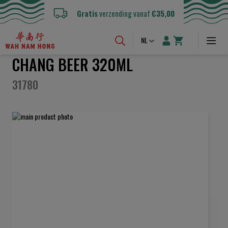
Gratis
verzending vanaf
€35,00
Taal
NL
CHANG BEER 320ML
31780
Ga
naar
het
einde
van
de
afbeeldingen-
gallerij