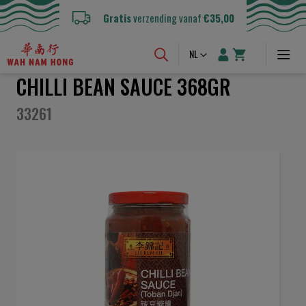
Gratis
verzending vanaf
€35,00
Taal
NL
CHILLI BEAN SAUCE 368GR
33261
Ga
naar
het
einde
van
de
afbeeldingen-
gallerij