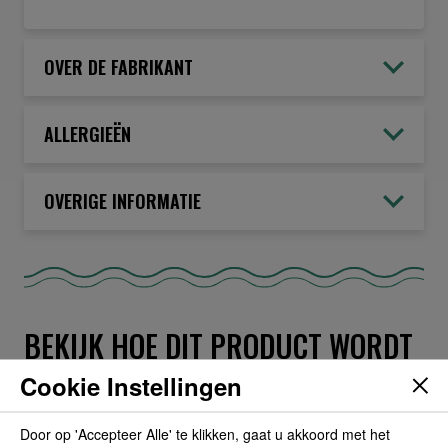
OVER DE FABRIKANT
ALLERGIEËN
OVERIGE INFORMATIE
BEKIJK HOE DIT PRODUCT WORDT
GEBRUIKT IN DE VOLGENDE
Cookie Instellingen
RECEPTEN
Door op 'Accepteer Alle' te klikken, gaat u akkoord met het