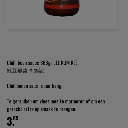
Ga
naar
het
begin
van
de
Chilli bean sauce 368gr LEE KUM KEE
afbeeldingen-
辣豆瓣醬 李錦記
gallerij
Chili bonen saus Toban Jiang
Te gebruiken om vlees mee te marineren of om een
gerecht extra op smaak te brengen.
3.
69