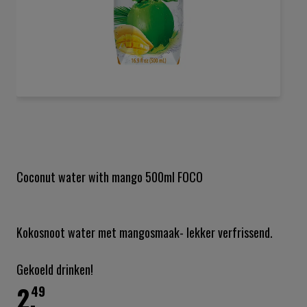
Ga
naar
het
begin
van
de
Coconut water with mango 500ml FOCO
afbeeldingen-
gallerij
Kokosnoot water met mangosmaak- lekker verfrissend.
Gekoeld drinken!
2.
49