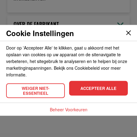
OVER DE FABRIKANT
Cookie Instellingen
ALLERGIEËN
Door op 'Accepteer Alle' te klikken, gaat u akkoord met het
opslaan van cookies op uw apparaat om de sitenavigatie te
verbeteren, het sitegebruik te analyseren en te helpen bij onze
OVERIGE INFORMATIE
marketinginspanningen. Bekijk ons Cookiebeleid voor meer
informatie.
WEIGER NIET-
ACCEPTEER ALLE
ESSENTIEEL
POPULAIRE PRODUCTEN
Beheer Voorkeuren