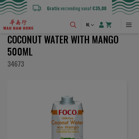
Gratis
verzending vanaf
€35,00
Taal
NL
COCONUT WATER WITH MANGO
500ML
34673
Ga
naar
het
einde
van
de
afbeeldingen-
gallerij