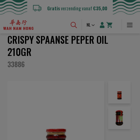
Gratis
verzending vanaf
€35,00
Taal
NL
CRISPY SPAANSE PEPER OIL
210GR
33886
Ga
naar
het
einde
van
de
afbeeldingen-
gallerij