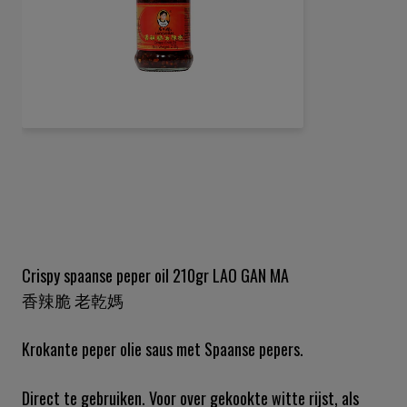
Ga
naar
het
begin
van
de
Crispy spaanse peper oil 210gr LAO GAN MA
afbeeldingen-
香辣脆 老乾媽
gallerij
Krokante peper olie saus met Spaanse pepers.
Direct te gebruiken. Voor over gekookte witte rijst, als