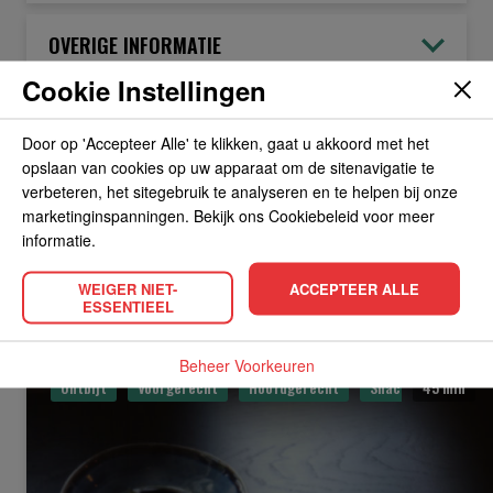
OVERIGE INFORMATIE
Cookie Instellingen
Door op 'Accepteer Alle' te klikken, gaat u akkoord met het
opslaan van cookies op uw apparaat om de sitenavigatie te
BEKIJK HOE DIT PRODUCT WORDT
verbeteren, het sitegebruik te analyseren en te helpen bij onze
marketinginspanningen. Bekijk ons Cookiebeleid voor meer
GEBRUIKT IN DE VOLGENDE
informatie.
RECEPTEN
WEIGER NIET-
ACCEPTEER ALLE
ESSENTIEEL
Beheer Voorkeuren
Ontbijt
Voorgerecht
Hoofdgerecht
Snack
45 min
Gevorde