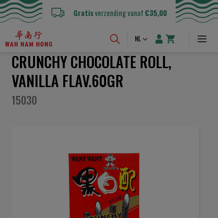
Gratis
verzending vanaf
€35,00
Taal
NL
CRUNCHY CHOCOLATE ROLL,
VANILLA FLAV.60GR
15030
Ga
naar
het
einde
van
de
afbeeldingen-
gallerij