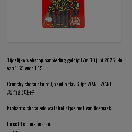
Ga
naar
het
Tijdelijke webshop aanbieding geldig t/m 30 juni 2026. Nu
begin
van 1,69 voor 1,19!
van
de
afbeeldingen-
Crunchy chocolate roll, vanilla flav.60gr WANT WANT
gallerij
黑白配 旺仔
Krokante chocolade wafelrolletjes met vanillesmaak.
Direct te consumeren.