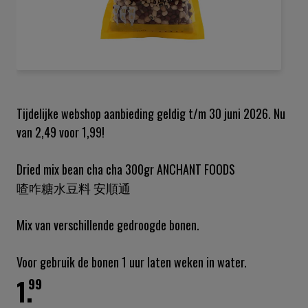
Ga
naar
het
Tijdelijke webshop aanbieding geldig t/m 30 juni 2026. Nu
begin
van 2,49 voor 1,99!
van
de
afbeeldingen-
Dried mix bean cha cha 300gr ANCHANT FOODS
gallerij
喳咋糖水豆料 安順通
Mix van verschillende gedroogde bonen.
Voor gebruik de bonen 1 uur laten weken in water.
1.
99