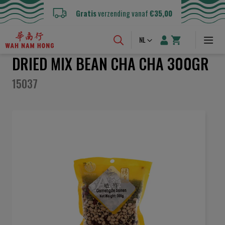
Gratis
verzending vanaf
€35,00
Taal
NL
DRIED MIX BEAN CHA CHA 300GR
15037
Ga
naar
het
einde
van
de
afbeeldingen-
gallerij