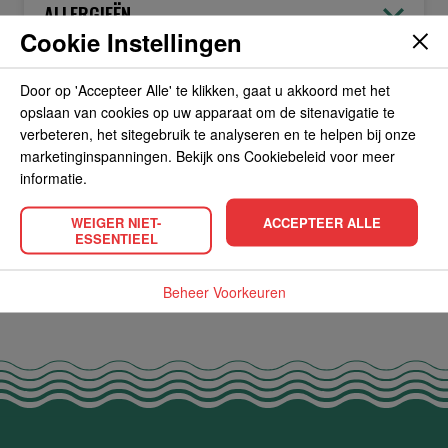
ALLERGIEËN
Cookie Instellingen
OVERIGE INFORMATIE
Door op 'Accepteer Alle' te klikken, gaat u akkoord met het
opslaan van cookies op uw apparaat om de sitenavigatie te
verbeteren, het sitegebruik te analyseren en te helpen bij onze
marketinginspanningen. Bekijk ons Cookiebeleid voor meer
informatie.
POPULAIRE PRODUCTEN
WEIGER NIET-
ACCEPTEER ALLE
ESSENTIEEL
Beheer Voorkeuren