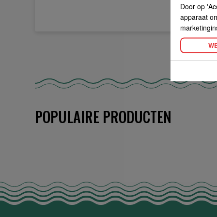
Door op 'Ac
apparaat om 
marketingin
WE
POPULAIRE PRODUCTEN