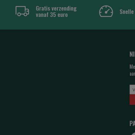
Gratis verzending
Snelle
vanaf 35 euro
N
Me
aa
P