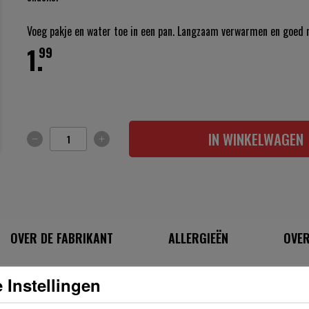
Voeg pakje en water toe in een pan. Langzaam verwarmen en goed 
1.
99
IN WINKELWAGEN
OVER DE FABRIKANT
ALLERGIEËN
OVER
 Instellingen
INGREDIËNTEN