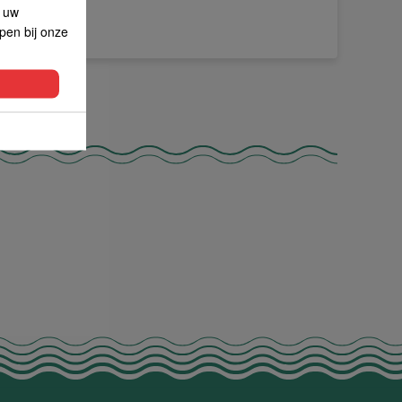
p uw
lpen bij onze