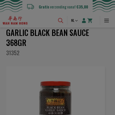
Gratis
verzending vanaf
€35,00
Taal
NL
GARLIC BLACK BEAN SAUCE
368GR
31352
Ga
naar
het
einde
van
de
afbeeldingen-
gallerij