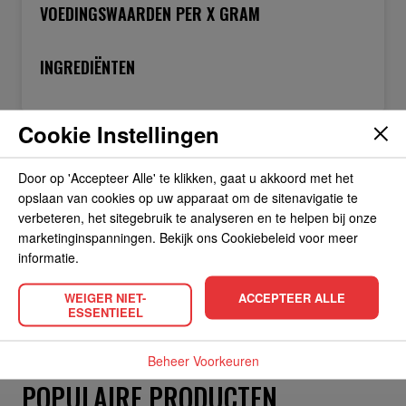
VOEDINGSWAARDEN PER X GRAM
INGREDIËNTEN
Cookie Instellingen
OVER DE FABRIKANT
Door op 'Accepteer Alle' te klikken, gaat u akkoord met het
opslaan van cookies op uw apparaat om de sitenavigatie te
ALLERGIEËN
verbeteren, het sitegebruik te analyseren en te helpen bij onze
marketinginspanningen. Bekijk ons Cookiebeleid voor meer
informatie.
OVERIGE INFORMATIE
WEIGER NIET-
ACCEPTEER ALLE
ESSENTIEEL
Beheer Voorkeuren
POPULAIRE PRODUCTEN