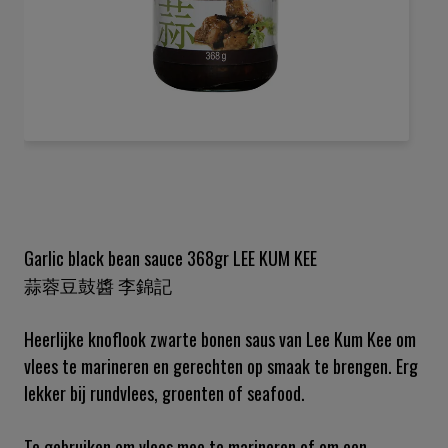
Ga
naar
het
begin
van
de
Garlic black bean sauce 368gr LEE KUM KEE
afbeeldingen-
蒜蓉豆鼓醬 李錦記
gallerij
Heerlijke knoflook zwarte bonen saus van Lee Kum Kee om
vlees te marineren en gerechten op smaak te brengen. Erg
lekker bij rundvlees, groenten of seafood.
Te gebruiken om vlees mee te marineren of om een