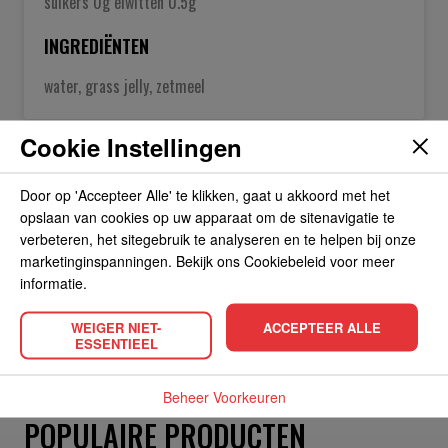
suikers 0g eiwitten 0.5g
INGREDIËNTEN
water, grass jelly, zetmeel
Cookie Instellingen
OVER DE FABRIKANT
Door op 'Accepteer Alle' te klikken, gaat u akkoord met het
opslaan van cookies op uw apparaat om de sitenavigatie te
ALLERGIEËN
verbeteren, het sitegebruik te analyseren en te helpen bij onze
marketinginspanningen. Bekijk ons Cookiebeleid voor meer
informatie.
OVERIGE INFORMATIE
WEIGER NIET-
ACCEPTEER ALLE
ESSENTIEEL
Beheer Voorkeuren
POPULAIRE PRODUCTEN