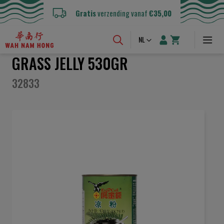
Gratis
verzending vanaf
€35,00
Taal
NL
GRASS JELLY 530GR
32833
Ga
naar
het
einde
van
de
afbeeldingen-
gallerij