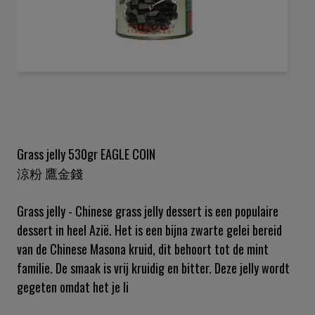
Ga
naar
het
begin
van
de
Grass jelly 530gr EAGLE COIN
afbeeldingen-
涼粉 鷹金錢
gallerij
Grass jelly - Chinese grass jelly dessert is een populaire
dessert in heel Azië. Het is een bijna zwarte gelei bereid
van de Chinese Masona kruid, dit behoort tot de mint
familie. De smaak is vrij kruidig en bitter. Deze jelly wordt
gegeten omdat het je li