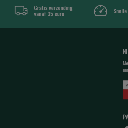
Gratis verzending
Snelle
vanaf 35 euro
N
Me
aa
P