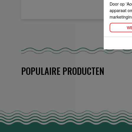
Door op 'Ac
apparaat om 
marketingin
WE
POPULAIRE PRODUCTEN