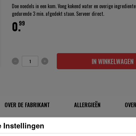
Doe noedels in een kom. Voeg kokend water en overige ingredienten
gedurende 3 min. afgedekt staan. Serveer direct.
0.
99
IN WINKELWAGEN
OVER DE FABRIKANT
ALLERGIEËN
OVER
 Instellingen
INGREDIËNTEN