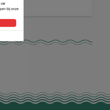
p uw
lpen bij onze